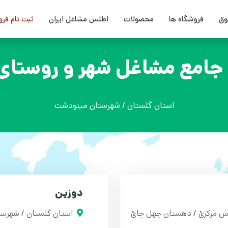
وق
فروشگاه ها
محصولات
اطلس مشاغل ایران
ثبت نام فر
امع مشاغل شهر و روستای 
استان گلستان / شهرستان مینودشت
دوزین
ش مرکزئ / دهستان چهل چائ
استان گلستان / شهرس