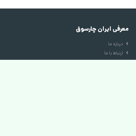
معرفی ایران چارسوق
درباره ما
ارتباط با ما
قوانین و مقررات
دسترسی سریع
ورود به حساب کاربری
ورود به پنل فروشندگان
ورود به پنل نمایندگان
آکادمی فروشندگان